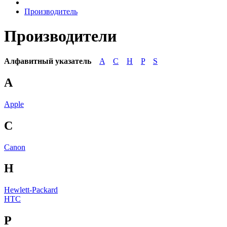
Производитель
Производители
Алфавитный указатель
A
C
H
P
S
A
Apple
C
Canon
H
Hewlett-Packard
HTC
P