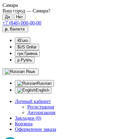
Самара
Ваш город —
Самара
?
+7 (846) 000-00-00
р.
Валюта
€Euro
$US Dollar
грн.Гривна
р.Рубль
Язык
Russian
English
Личный кабинет
Регистрация
Авторизация
Закладки (0)
Корзина
Оформление заказа