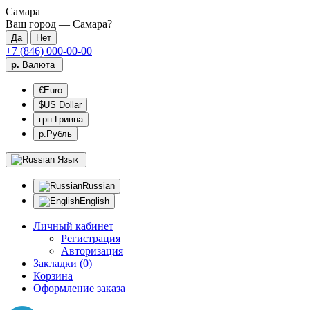
Самара
Ваш город —
Самара
?
+7 (846) 000-00-00
р.
Валюта
€Euro
$US Dollar
грн.Гривна
р.Рубль
Язык
Russian
English
Личный кабинет
Регистрация
Авторизация
Закладки (0)
Корзина
Оформление заказа