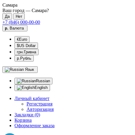
Самара
Ваш город —
Самара
?
+7 (846) 000-00-00
р.
Валюта
€Euro
$US Dollar
грн.Гривна
р.Рубль
Язык
Russian
English
Личный кабинет
Регистрация
Авторизация
Закладки (0)
Корзина
Оформление заказа